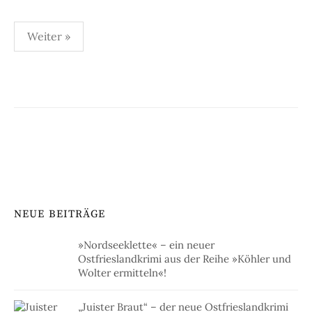
Seitennummerierung
Weiter »
der
Beiträge
NEUE BEITRÄGE
»Nordseeklette« – ein neuer
Ostfrieslandkrimi aus der Reihe »Köhler und
Wolter ermitteln«!
„Juister Braut“ – der neue Ostfrieslandkrimi