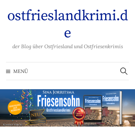
Zum
ostfrieslandkrimi.d
Inhalt
überspringen
e
der Blog über Ostfriesland und Ostfriesenkrimis
Suche
nach:
MENÜ