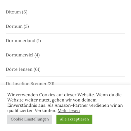
Ditzum
(6)
Dornum
(3)
Dornumerland
(1)
Dornumersiel
(4)
Dörte Jensen
(61)
Dr. Josefine Brenner
(21)
Wir verwenden Cookies auf dieser Website. Wenn du die
Drachenfest
(1)
Website weiter nutzt, gehen wir von deinem
Einverständnis aus. Als Amazon-Partner verdienen wir an
qualifizierten Verkäufen.
Mehr lesen
Dünen
(3)
Cookie Einstellungen
Alle akzeptieren
Edna Schuchardt
(23)