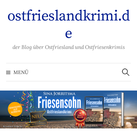
Zum
ostfrieslandkrimi.d
Inhalt
überspringen
e
der Blog über Ostfriesland und Ostfriesenkrimis
Suche
nach:
MENÜ