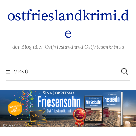
Zum
ostfrieslandkrimi.d
Inhalt
überspringen
e
der Blog über Ostfriesland und Ostfriesenkrimis
Suche
nach:
MENÜ