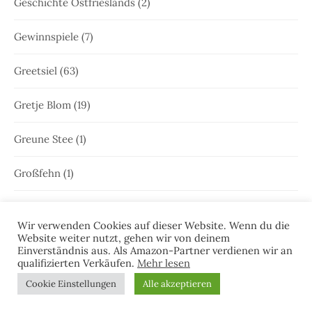
Geschichte Ostfrieslands
(2)
Gewinnspiele
(7)
Greetsiel
(63)
Gretje Blom
(19)
Greune Stee
(1)
Großfehn
(1)
Gulfhaus
(1)
Wir verwenden Cookies auf dieser Website. Wenn du die
Website weiter nutzt, gehen wir von deinem
Hammrich
(1)
Einverständnis aus. Als Amazon-Partner verdienen wir an
qualifizierten Verkäufen.
Mehr lesen
Hans-Rainer Riekers
(8)
Cookie Einstellungen
Alle akzeptieren
Harlesiel
(9)