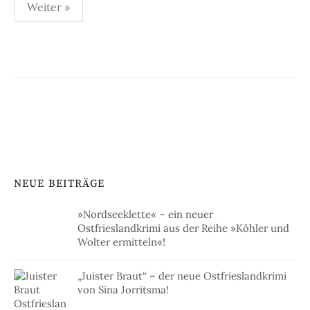
Seitennummerierung
Weiter »
der
Beiträge
NEUE BEITRÄGE
»Nordseeklette« – ein neuer
Ostfrieslandkrimi aus der Reihe »Köhler und
Wolter ermitteln«!
„Juister Braut“ – der neue Ostfrieslandkrimi
von Sina Jorritsma!