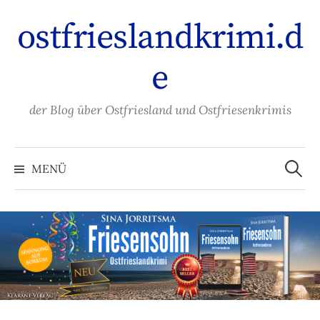
Zum
ostfrieslandkrimi.d
Inhalt
überspringen
e
der Blog über Ostfriesland und Ostfriesenkrimis
Suche
nach:
MENÜ