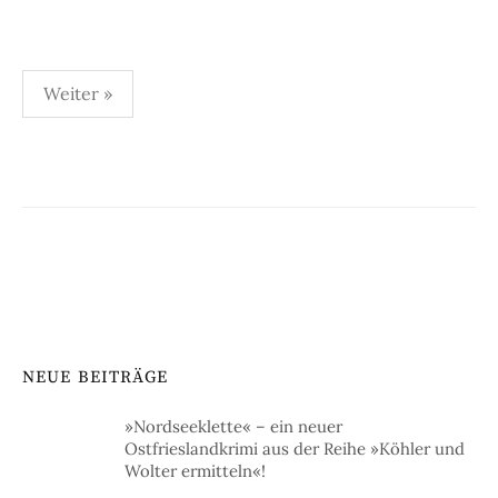
Seitennummerierung
Weiter »
der
Beiträge
NEUE BEITRÄGE
»Nordseeklette« – ein neuer
Ostfrieslandkrimi aus der Reihe »Köhler und
Wolter ermitteln«!