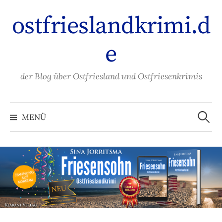
Zum
ostfrieslandkrimi.d
Inhalt
überspringen
e
der Blog über Ostfriesland und Ostfriesenkrimis
Suche
nach:
MENÜ