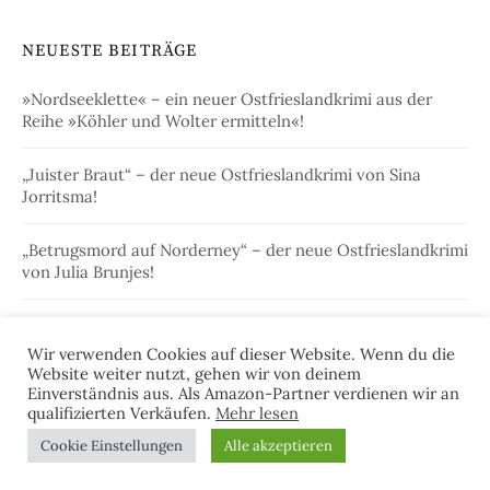
NEUESTE BEITRÄGE
»Nordseeklette« – ein neuer Ostfrieslandkrimi aus der
Reihe »Köhler und Wolter ermitteln«!
„Juister Braut“ – der neue Ostfrieslandkrimi von Sina
Jorritsma!
„Betrugsmord auf Norderney“ – der neue Ostfrieslandkrimi
von Julia Brunjes!
„Charmeurmord auf Langeoog“ – der neue
Ostfrieslandkrimi von Julia Brunjes
Wir verwenden Cookies auf dieser Website. Wenn du die
Website weiter nutzt, gehen wir von deinem
Einverständnis aus. Als Amazon-Partner verdienen wir an
„Der Tote in der Schleuse“ – Alfred Bekkers neuer
qualifizierten Verkäufen.
Mehr lesen
Ostfrieslandkrimi!
Cookie Einstellungen
Alle akzeptieren