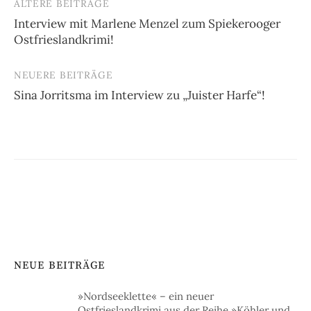
ÄLTERE BEITRÄGE
Beitragsnavigation
Interview mit Marlene Menzel zum Spiekerooger
Ostfrieslandkrimi!
NEUERE BEITRÄGE
Sina Jorritsma im Interview zu „Juister Harfe“!
NEUE BEITRÄGE
»Nordseeklette« – ein neuer
Ostfrieslandkrimi aus der Reihe »Köhler und