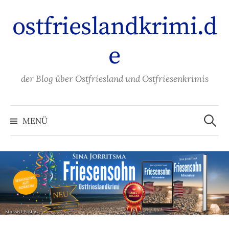
Zum
ostfrieslandkrimi.d
Inhalt
überspringen
e
der Blog über Ostfriesland und Ostfriesenkrimis
Suche
nach:
MENÜ