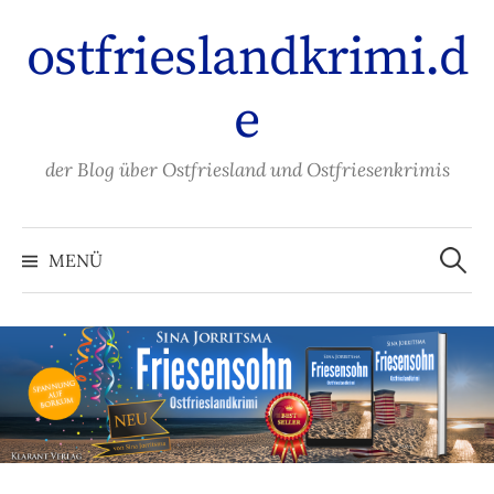
Zum
ostfrieslandkrimi.d
Inhalt
überspringen
e
der Blog über Ostfriesland und Ostfriesenkrimis
Suche
nach:
MENÜ