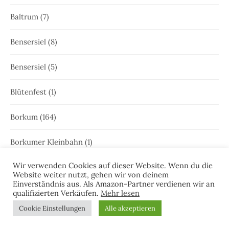
Baltrum
(7)
Bensersiel
(8)
Bensersiel
(5)
Blütenfest
(1)
Borkum
(164)
Borkumer Kleinbahn
(1)
Wir verwenden Cookies auf dieser Website. Wenn du die
Bünting Teemuseum
(1)
Website weiter nutzt, gehen wir von deinem
Einverständnis aus. Als Amazon-Partner verdienen wir an
Camping
(5)
qualifizierten Verkäufen.
Mehr lesen
Cookie Einstellungen
Alle akzeptieren
Carolinensiel
(15)