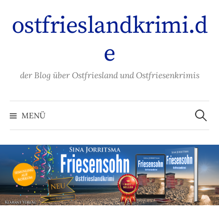
Zum
ostfrieslandkrimi.d
Inhalt
überspringen
e
der Blog über Ostfriesland und Ostfriesenkrimis
Suche
nach:
MENÜ