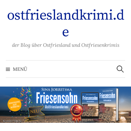
Zum
ostfrieslandkrimi.d
Inhalt
überspringen
e
der Blog über Ostfriesland und Ostfriesenkrimis
Suche
nach:
MENÜ