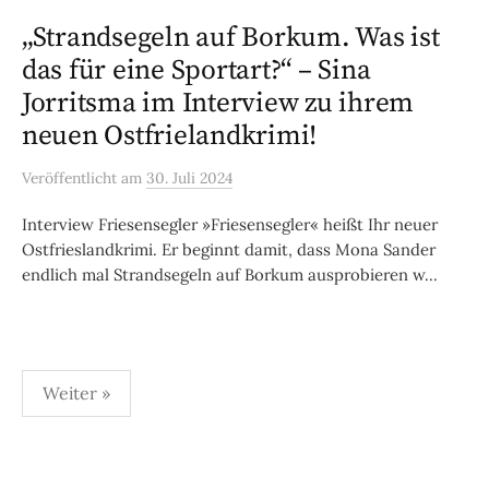
„Strandsegeln auf Borkum. Was ist
das für eine Sportart?“ – Sina
Jorritsma im Interview zu ihrem
neuen Ostfrielandkrimi!
Veröffentlicht
am
30. Juli 2024
Interview Friesensegler »Friesensegler« heißt Ihr neuer
Ostfrieslandkrimi. Er beginnt damit, dass Mona Sander
endlich mal Strandsegeln auf Borkum ausprobieren w...
Seitennummerierung
Weiter »
der
Beiträge