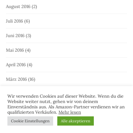
August 2016
(2)
Juli 2016
(6)
Juni 2016
(3)
Mai 2016
(4)
April 2016
(4)
März 2016
(16)
Februar 2016
(11)
Wir verwenden Cookies auf dieser Website. Wenn du die
Website weiter nutzt, gehen wir von deinem
Einverständnis aus. Als Amazon-Partner verdienen wir an
Januar 2016
(9)
qualifizierten Verkäufen.
Mehr lesen
Cookie Einstellungen
Alle akzeptieren
Dezember 2015
(5)