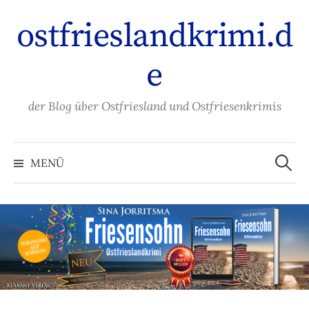
Zum
ostfrieslandkrimi.d
Inhalt
überspringen
e
der Blog über Ostfriesland und Ostfriesenkrimis
Suche
nach:
MENÜ