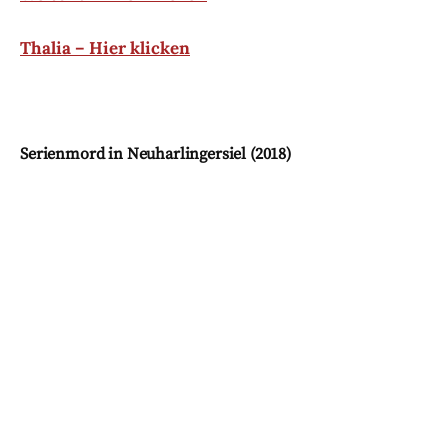
Der Ostfrieslandkrimi ist als Taschenbuch und E-
Book erhältlich bei den bekannten Anbietern wie:
Amazon – Hier klicken
Weltbild – Hier klicken
Thalia – Hier klicken