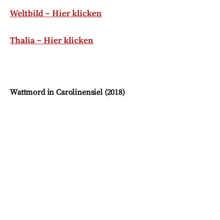
Weltbild – Hier klicken
Thalia – Hier klicken
Wattmord in Carolinensiel (2018)
Der Ostfrieslandkrimi ist als Taschenbuch und E-
Book erhältlich bei den bekannten Anbietern wie:
Amazon – Hier klicken
Weltbild – Hier klicken