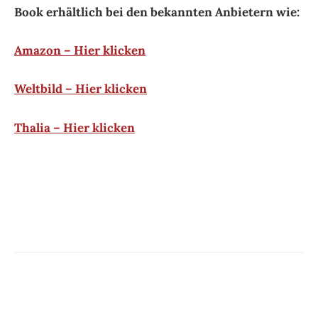
Ostfrieslandkrimi von Julia Brunjes
„Der Tote in der Schleuse“ – Alfred Bekkers
neuer Ostfrieslandkrimi!
ARCHIV
August 2026
(1)