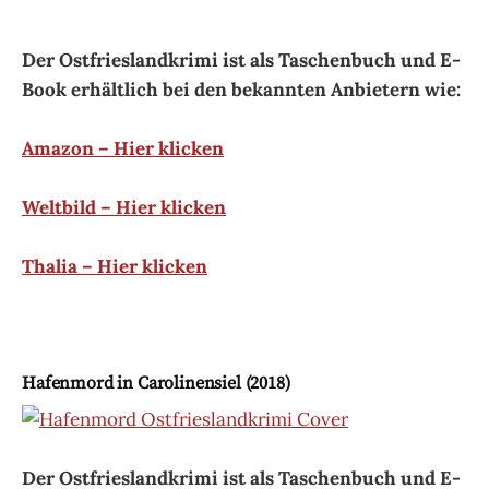
NEUE BEITRÄGE
»Nordseeklette« – ein neuer
Ostfrieslandkrimi aus der Reihe »Köhler und
Wolter ermitteln«!
„Juister Braut“ – der neue Ostfrieslandkrimi
von Sina Jorritsma!
„Betrugsmord auf Norderney“ – der neue
Ostfrieslandkrimi von Julia Brunjes!
„Charmeurmord auf Langeoog“ – der neue