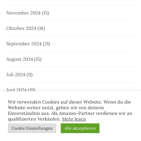
Juli 2023
(10)
Juni 2023
(13)
Mai 2023
(12)
April 2023
(10)
März 2023
(22)
Februar 2023
(8)
Januar 2023
(8)
Wir verwenden Cookies auf dieser Website. Wenn du die
Website weiter nutzt, gehen wir von deinem
Dezember 2022
(6)
Einverständnis aus. Als Amazon-Partner verdienen wir an
qualifizierten Verkäufen.
Mehr lesen
November 2022
(12)
Cookie Einstellungen
Alle akzeptieren
Oktober 2022
(10)