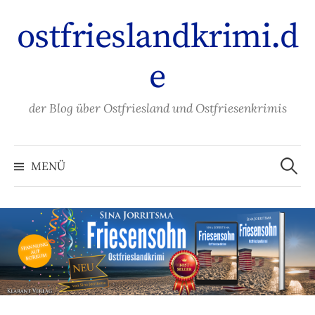
Zum
ostfrieslandkrimi.d
Inhalt
überspringen
e
der Blog über Ostfriesland und Ostfriesenkrimis
Suche
nach:
MENÜ