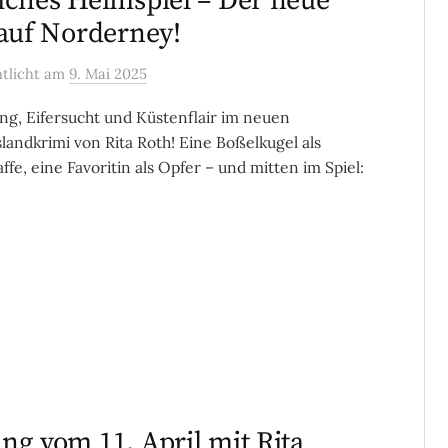
iches Heimspiel – Der neue
 auf Norderney!
ntlicht
am
9. Mai 2025
g, Eifersucht und Küstenflair im neuen
slandkrimi von Rita Roth! Eine Boßelkugel als
fe, eine Favoritin als Opfer – und mitten im Spiel:
ng vom 11. April mit Rita