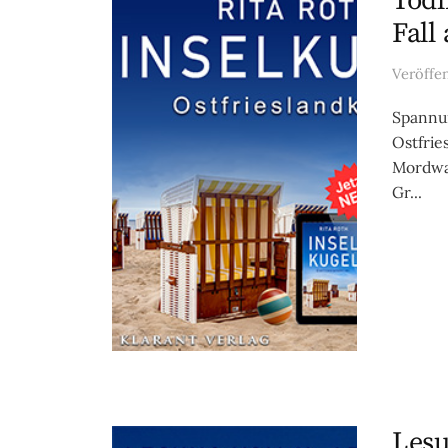
Tödl
Fall
Veröffe
Spannun
Ostfrie
Mordwaf
Gr...
Lesu