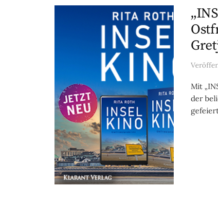
„INS
Ostf
Gret
Veröffe
Mit „IN
der bel
gefeiert