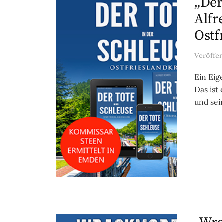
„Der
Alfr
Ostf
Veröffe
Ein Eig
Das ist
und sei