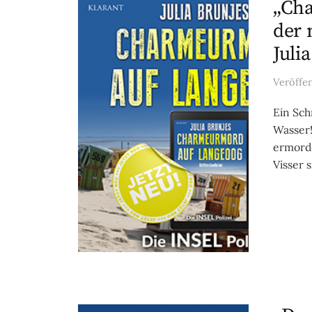
„Ch
der 
Juli
Veröffe
Ein Sch
Wasser
ermorde
Visser s