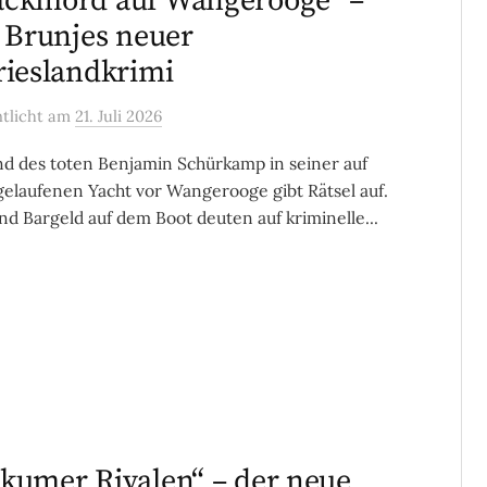
ckmord auf Wangerooge“ –
a Brunjes neuer
rieslandkrimi
ntlicht
am
21. Juli 2026
d des toten Benjamin Schürkamp in seiner auf
elaufenen Yacht vor Wangerooge gibt Rätsel auf.
und Bargeld auf dem Boot deuten auf kriminelle...
kumer Rivalen“ – der neue