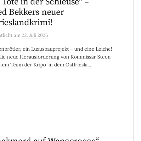
 Tote in der Schleuse“ –
ed Bekkers neuer
rieslandkrimi!
ntlicht
am
22. Juli 2026
enbrötler, ein Luxusbauprojekt – und eine Leiche!
 die neue Herausforderung von Kommissar Steen
nem Team der Kripo in dem Ostfriesla...