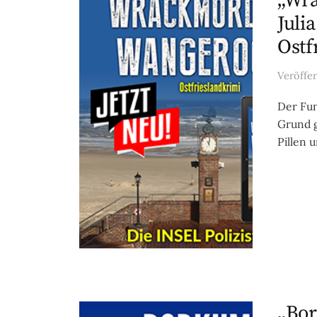
„Wra
Juli
Ostf
Veröffe
Der Fun
Grund g
Pillen 
„Bor