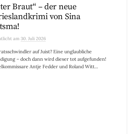
ster Braut“ – der neue
rieslandkrimi von Sina
itsma!
ntlicht
am
30. Juli 2026
ratsschwindler auf Juist? Eine unglaubliche
digung – doch dann wird dieser tot aufgefunden!
elkommissare Antje Fedder und Roland Witt...