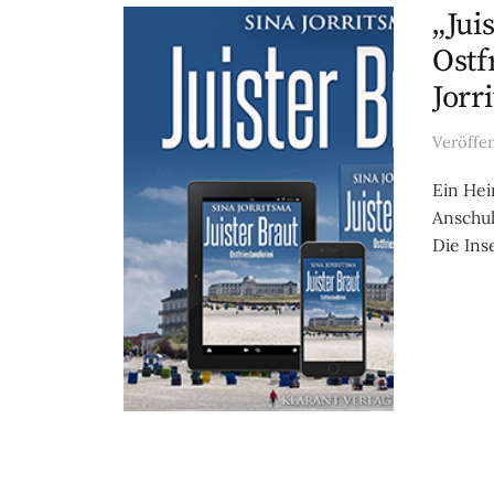
„Jui
Ostf
Jorr
Veröffe
Ein Hei
Anschul
Die Ins