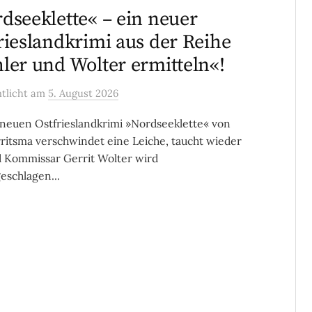
dseeklette« – ein neuer
rieslandkrimi aus der Reihe
ler und Wolter ermitteln«!
ntlicht
am
5. August 2026
neuen Ostfrieslandkrimi »Nordseeklette« von
rritsma verschwindet eine Leiche, taucht wieder
 Kommissar Gerrit Wolter wird
eschlagen...