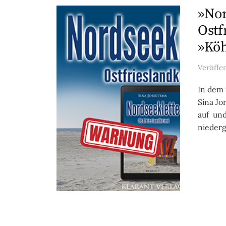
»Nor
Ostf
»Köh
Veröffe
In dem 
Sina Jo
auf und
niederg