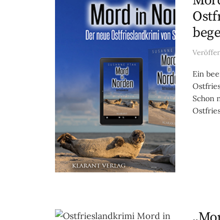
Mord
Ostf
bege
Veröffe
Ein bee
Ostfrie
Schon n
Ostfries
„Mor