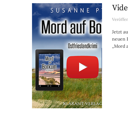
Vide
Veröffe
Jetzt a
neuen B
„Mord a