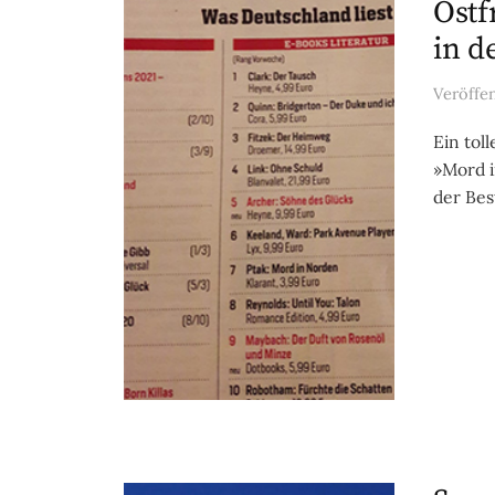
Ostf
in d
Veröffe
Ein tol
»Mord i
der Bes