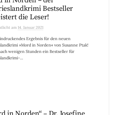
 in Norden – der
rieslandkrimi Bestseller
istert die Leser!
ntlicht
am
14. Januar 2021
indruckendes Ergebnis für den neuen
slandkrimi »Mord in Norden« von Susanne Ptak!
ach wenigen Stunden ein Bestseller für
landkrimi-...
d in Norden“ – Dr. Josefine