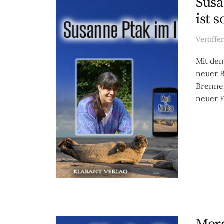
Susa
ist 
Veröffe
Mit dem
neuer B
Brenner
neuer Fa