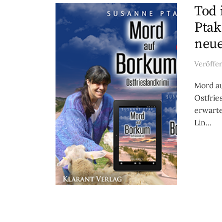
Tod 
Ptak
neue
Veröffe
Mord au
Ostfrie
erwarte
Lin...