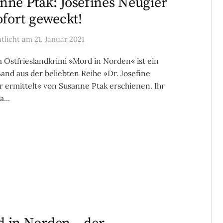
nne Ptak: Josefines Neugier
sofort geweckt!
ntlicht
am
21. Januar 2021
 Ostfrieslandkrimi »Mord in Norden« ist ein
and aus der beliebten Reihe »Dr. Josefine
 ermittelt« von Susanne Ptak erschienen. Ihr
...