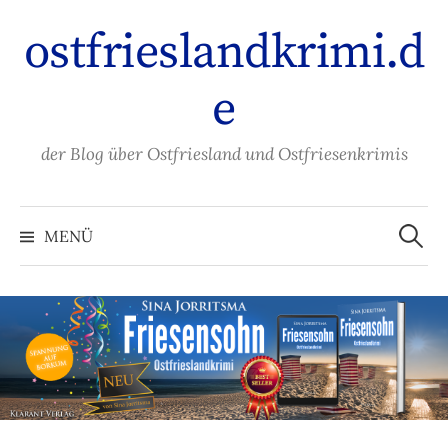
Zum
ostfrieslandkrimi.d
Inhalt
überspringen
e
der Blog über Ostfriesland und Ostfriesenkrimis
Suche
nach:
MENÜ