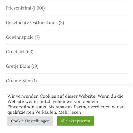
Friesenkrimi
(1.001)
Geschichte Ostfrieslands
(2)
Gewinnspiele
(7)
Greetsiel
(63)
Gretje Blom
(19)
Greune Stee
(1)
Großfehn
(1)
Wir verwenden Cookies auf dieser Website. Wenn du die
Website weiter nutzt, gehen wir von deinem
Einverständnis aus. Als Amazon-Partner verdienen wir an
Gulfhaus
(1)
qualifizierten Verkäufen.
Mehr lesen
Cookie Einstellungen
Alle akzeptieren
Hammrich
(1)