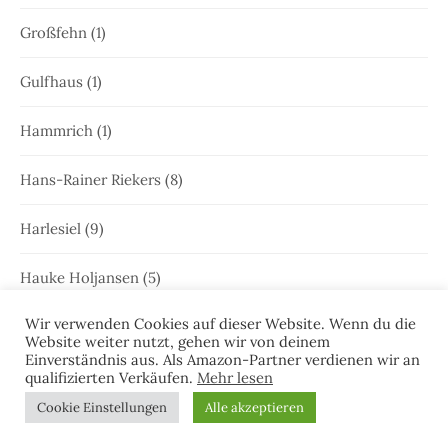
Großfehn
(1)
Gulfhaus
(1)
Hammrich
(1)
Hans-Rainer Riekers
(8)
Harlesiel
(9)
Hauke Holjansen
(5)
Wir verwenden Cookies auf dieser Website. Wenn du die
Hedda Böttcher
(23)
Website weiter nutzt, gehen wir von deinem
Einverständnis aus. Als Amazon-Partner verdienen wir an
Henriette Honig
(12)
qualifizierten Verkäufen.
Mehr lesen
Cookie Einstellungen
Alle akzeptieren
Heringstage
(1)