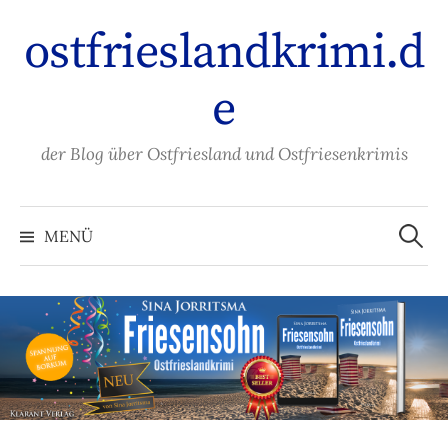
Zum
ostfrieslandkrimi.d
Inhalt
überspringen
e
der Blog über Ostfriesland und Ostfriesenkrimis
Suche
nach:
MENÜ