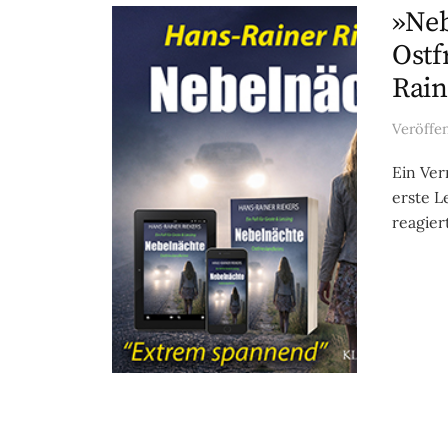
»Neb
Ostf
Rain
Veröffe
Ein Ver
erste L
reagiert