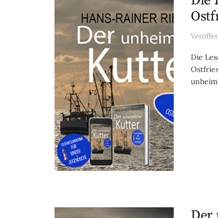
Die 
Ostf
Veröffe
Die Les
Ostfrie
unheiml
Der 