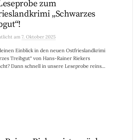
Leseprobe zum
rieslandkrimi „Schwarzes
bgut“!
ntlicht
am
7. Oktober 2025
leinen Einblick in den neuen Ostfrieslandkrimi
zes Treibgut“ von Hans-Rainer Riekers
ht? Dann schnell in unsere Leseprobe reins...