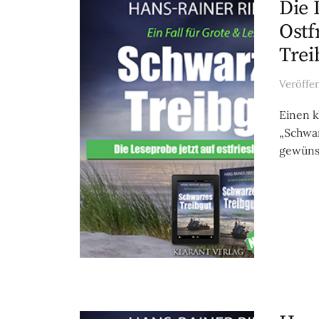
Die 
Ostf
Trei
Veröffe
Einen k
„Schwar
gewünsc