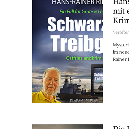
Hans
mit 
Krim
Veröffe
Mysteri
im neue
Rainer R