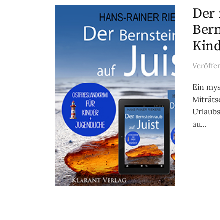
Der 
Bern
Kind
Veröffe
Ein mys
Miträts
Urlaubs
au...