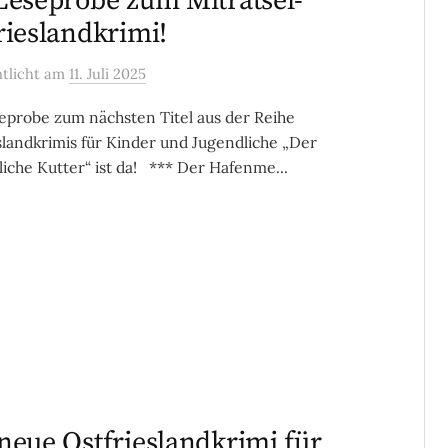
Leseprobe zum Miträtsel-
rieslandkrimi!
ntlicht
am
11. Juli 2025
eprobe zum nächsten Titel aus der Reihe
slandkrimis für Kinder und Jugendliche „Der
iche Kutter“ ist da! *** Der Hafenme...
neue Ostfrieslandkrimi für