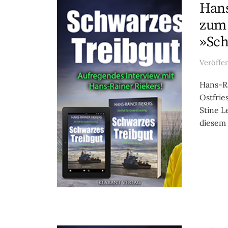
Hans
zum 
»Sch
Veröffe
Hans-Ra
Ostfrie
Stine L
diesem 