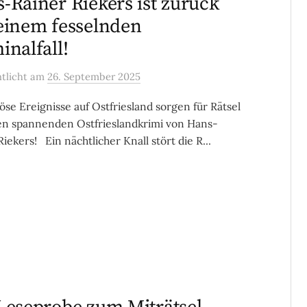
-Rainer Riekers ist zurück
einem fesselnden
inalfall!
ntlicht
am
26. September 2025
öse Ereignisse auf Ostfriesland sorgen für Rätsel
n spannenden Ostfrieslandkrimi von Hans-
iekers! Ein nächtlicher Knall stört die R...