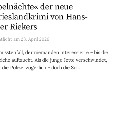
elnächte« der neue
rieslandkrimi von Hans-
er Riekers
ntlicht
am
23. April 2026
misstenfall, der niemanden interessierte – bis die
eiche auftaucht. Als die junge Jette verschwindet,
 die Polizei zögerlich – doch die So...