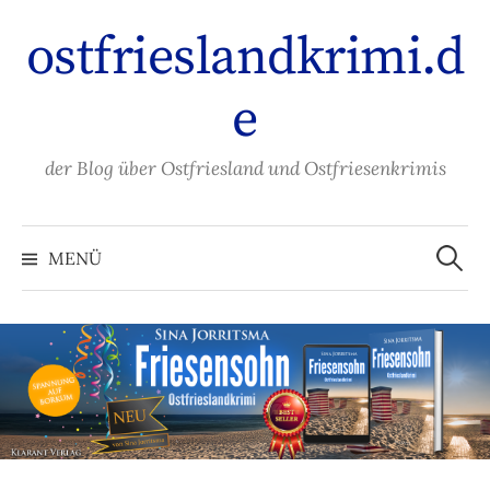
Zum
ostfrieslandkrimi.d
Inhalt
überspringen
e
der Blog über Ostfriesland und Ostfriesenkrimis
Suche
nach:
MENÜ