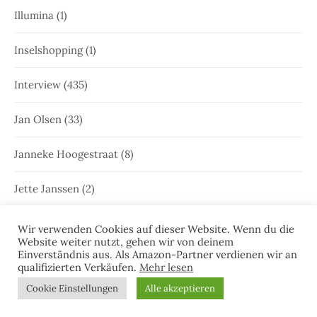
Illumina
(1)
Inselshopping
(1)
Interview
(435)
Jan Olsen
(33)
Janneke Hoogestraat
(8)
Jette Janssen
(2)
Joost Kramer
(22)
Wir verwenden Cookies auf dieser Website. Wenn du die
Website weiter nutzt, gehen wir von deinem
Einverständnis aus. Als Amazon-Partner verdienen wir an
Juist
(46)
qualifizierten Verkäufen.
Mehr lesen
Cookie Einstellungen
Alle akzeptieren
Juist
(35)