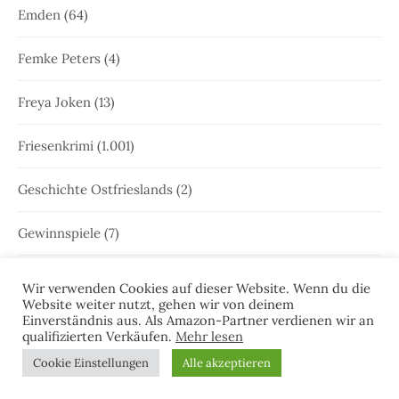
Emden
(64)
Femke Peters
(4)
Freya Joken
(13)
Friesenkrimi
(1.001)
Geschichte Ostfrieslands
(2)
Gewinnspiele
(7)
Greetsiel
(63)
Wir verwenden Cookies auf dieser Website. Wenn du die
Website weiter nutzt, gehen wir von deinem
Einverständnis aus. Als Amazon-Partner verdienen wir an
Gretje Blom
(19)
qualifizierten Verkäufen.
Mehr lesen
Cookie Einstellungen
Alle akzeptieren
Greune Stee
(1)