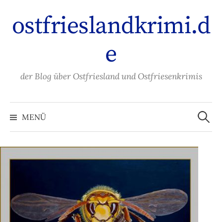
Zum
ostfrieslandkrimi.d
Inhalt
überspringen
e
der Blog über Ostfriesland und Ostfriesenkrimis
Suche
nach:
MENÜ