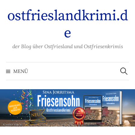
Zum
ostfrieslandkrimi.d
Inhalt
überspringen
e
der Blog über Ostfriesland und Ostfriesenkrimis
Suche
nach:
MENÜ