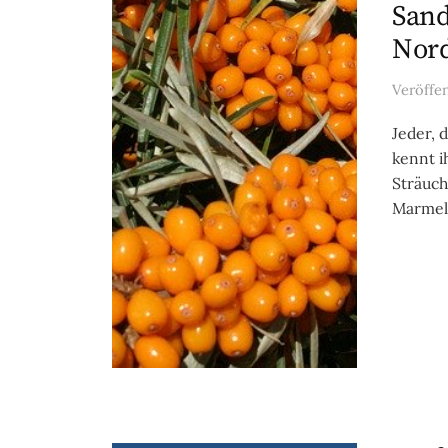
Sand
Nor
Veröffe
Jeder, 
kennt i
Sträuch
Marmela