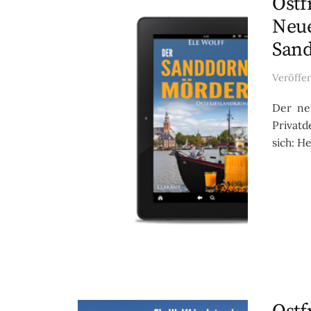
Ostf
Neu
Sand
Veröffe
Der ne
Privatd
sich: H