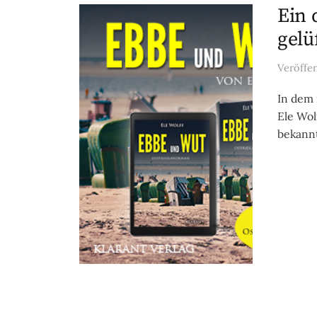
Ein 
gelüf
Veröffe
In dem 
Ele Wol
bekannt