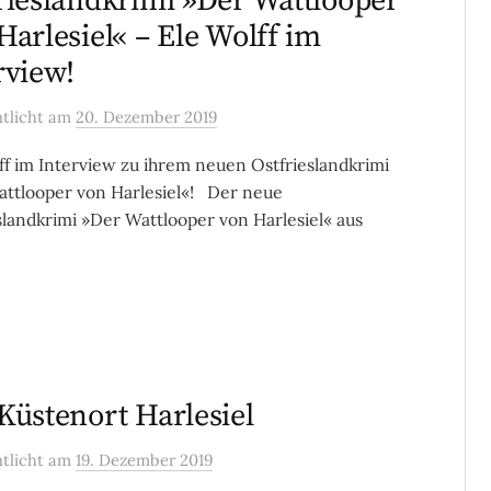
rieslandkrimi »Der Wattlooper
Harlesiel« – Ele Wolff im
rview!
ntlicht
am
20. Dezember 2019
ff im Interview zu ihrem neuen Ostfrieslandkrimi
ttlooper von Harlesiel«! Der neue
slandkrimi »Der Wattlooper von Harlesiel« aus
Küstenort Harlesiel
ntlicht
am
19. Dezember 2019