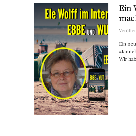
Ein 
mach
Veröffe
Ein neu
»Jannek
Wir hab