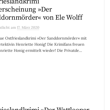
rieslandkrimi
erscheinung »Der
dornmörder« von Ele Wolff
ntlicht
am
17. März 2020
ue Ostfrieslandkrimi »Der Sanddornmörder« mit
etektivin Henriette Honig! Die Krimifans freuen
enriette Honig ermittelt wieder! Die Privatde...