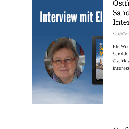
Ostf
Sand
Inte
Veröffe
Ele Wol
Sanddor
Ostfrie
interess