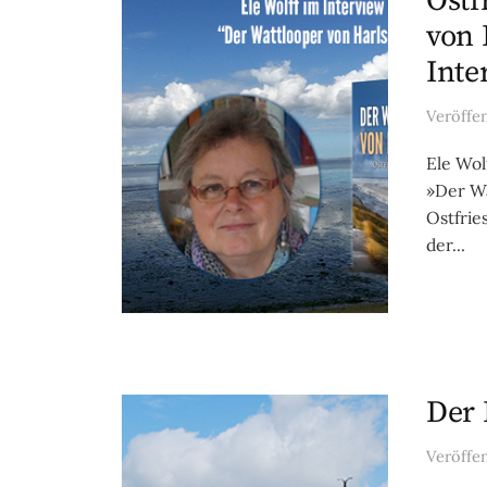
Ostf
von 
Inte
Veröffe
Ele Wol
»Der Wa
Ostfrie
der...
Der 
Veröffe