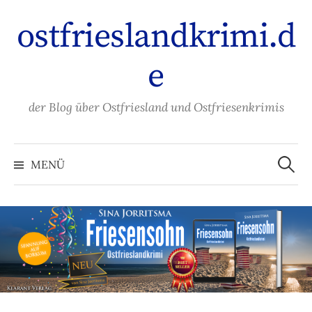
Zum
ostfrieslandkrimi.d
Inhalt
überspringen
e
der Blog über Ostfriesland und Ostfriesenkrimis
Suche
nach:
MENÜ