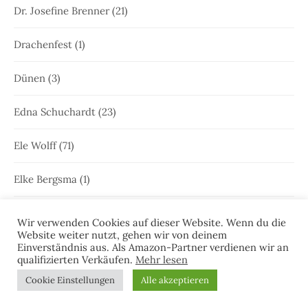
Dr. Josefine Brenner
(21)
Drachenfest
(1)
Dünen
(3)
Edna Schuchardt
(23)
Ele Wolff
(71)
Elke Bergsma
(1)
Elke Nansen
(54)
Wir verwenden Cookies auf dieser Website. Wenn du die
Website weiter nutzt, gehen wir von deinem
Emden
(64)
Einverständnis aus. Als Amazon-Partner verdienen wir an
qualifizierten Verkäufen.
Mehr lesen
Femke Peters
(4)
Cookie Einstellungen
Alle akzeptieren