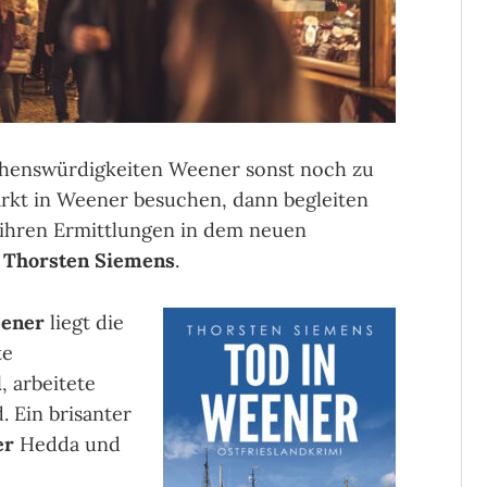
ehenswürdigkeiten Weener sonst noch zu
rkt in Weener besuchen, dann begleiten
 ihren Ermittlungen in dem neuen
n
Thorsten Siemens
.
ener
liegt die
te
d
, arbeitete
 Ein brisanter
er
Hedda und