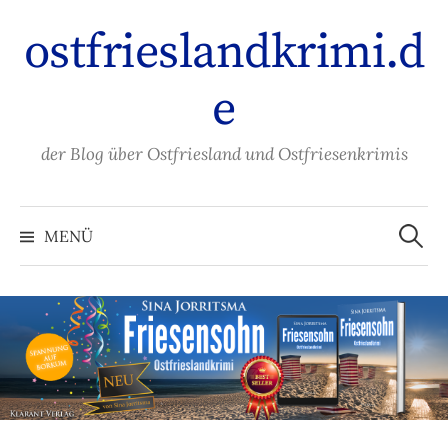
Zum
ostfrieslandkrimi.d
Inhalt
überspringen
e
der Blog über Ostfriesland und Ostfriesenkrimis
Suche
nach:
MENÜ