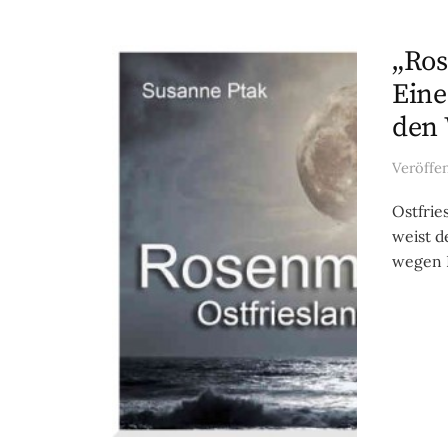
„Ros
Eine
den
Veröffe
Ostfrie
weist d
wegen D