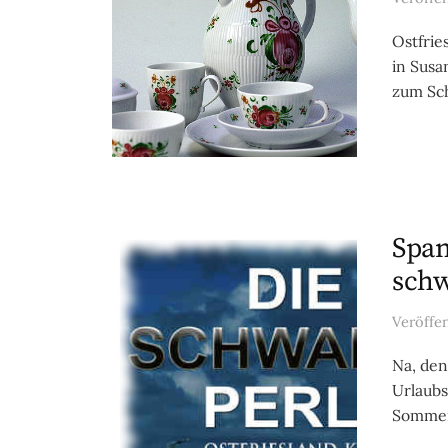
Ostfrie
in Susa
zum Sch
Span
schw
Veröffe
Na, den
Urlaubs
Sommere