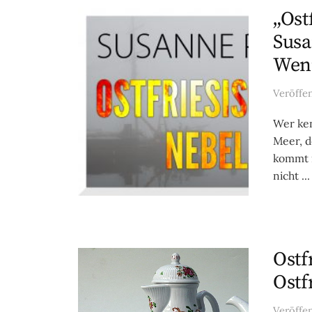
„Ost
Susa
Weni
Veröffe
Wer ken
Meer, d
kommt 
nicht ...
Ostf
Ostf
Veröffe