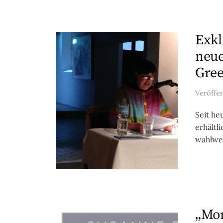
Exkl
neue
Gree
Veröffe
Seit he
erhältl
wahlwei
„Mor