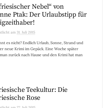
friesischer Nebel“ von
nne Ptak: Der Urlaubstipp für
gzeithaber!
ntlicht
am
31. Juli 2015
nt es nicht? Endlich Urlaub, Sonne, Strand und
er neue Krimi im Gepäck. Eine Woche später
man zurück nach Hause und den Krimi hat man
riesische Teekultur: Die
riesische Rose
ntlicht
am
27. Juli 2015