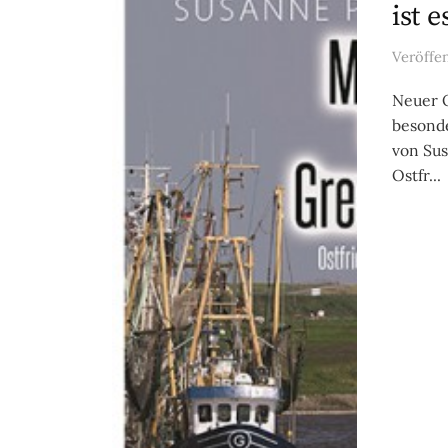
ist e
Veröffe
Neuer O
besonde
von Sus
Ostfr...