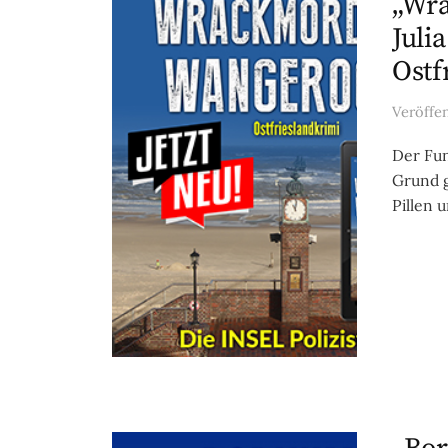
„Wra
Juli
Ostf
Veröffe
Der Fun
Grund g
Pillen 