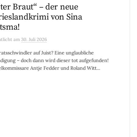
ster Braut“ – der neue
rieslandkrimi von Sina
itsma!
ntlicht
am
30. Juli 2026
ratsschwindler auf Juist? Eine unglaubliche
digung – doch dann wird dieser tot aufgefunden!
elkommissare Antje Fedder und Roland Witt...