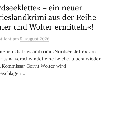
dseeklette« – ein neuer
rieslandkrimi aus der Reihe
ler und Wolter ermitteln«!
ntlicht
am
5. August 2026
neuen Ostfrieslandkrimi »Nordseeklette« von
rritsma verschwindet eine Leiche, taucht wieder
 Kommissar Gerrit Wolter wird
eschlagen...