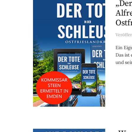
„Der
Alfr
Ostf
Veröffe
Ein Eig
Das ist
und sei