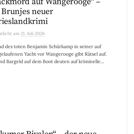
ckmord auf Wangerooge“ –
a Brunjes neuer
rieslandkrimi
ntlicht
am
21. Juli 2026
d des toten Benjamin Schürkamp in seiner auf
elaufenen Yacht vor Wangerooge gibt Rätsel auf.
und Bargeld auf dem Boot deuten auf kriminelle...