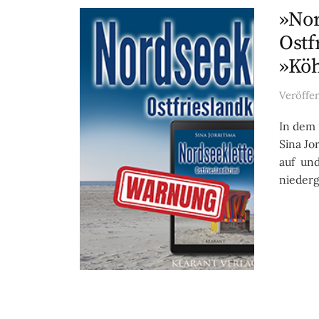
»Nor
Ostf
»Köh
Veröffe
In dem 
Sina Jo
auf und
niederg