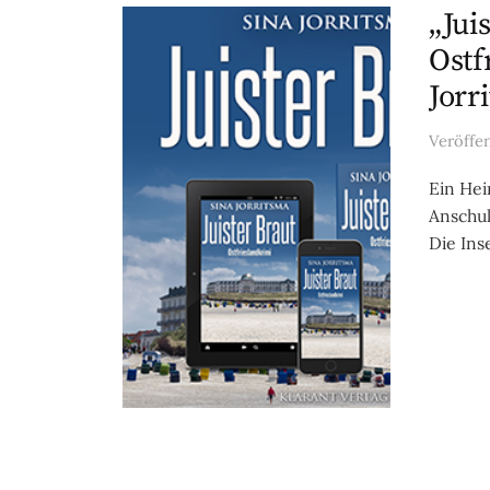
„Jui
Ostf
Jorr
Veröffe
Ein Hei
Anschul
Die Ins