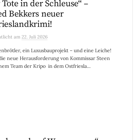
 Tote in der Schleuse“ –
ed Bekkers neuer
rieslandkrimi!
ntlicht
am
22. Juli 2026
enbrötler, ein Luxusbauprojekt – und eine Leiche!
 die neue Herausforderung von Kommissar Steen
nem Team der Kripo in dem Ostfriesla...