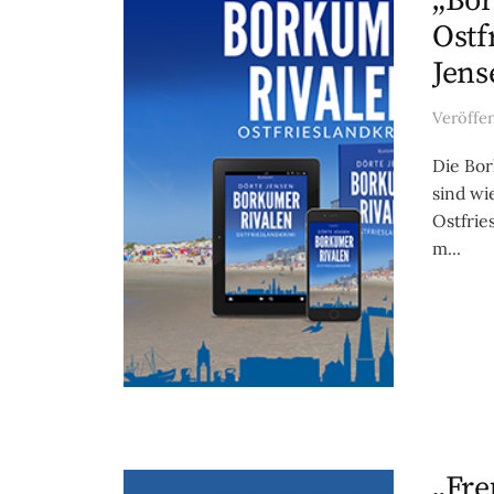
„Bor
Ostf
Jens
Veröffe
Die Bor
sind wi
Ostfrie
m...
„Fre