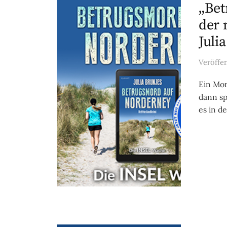
„Bet
der 
Juli
Veröffe
Ein Mor
dann sp
es in d