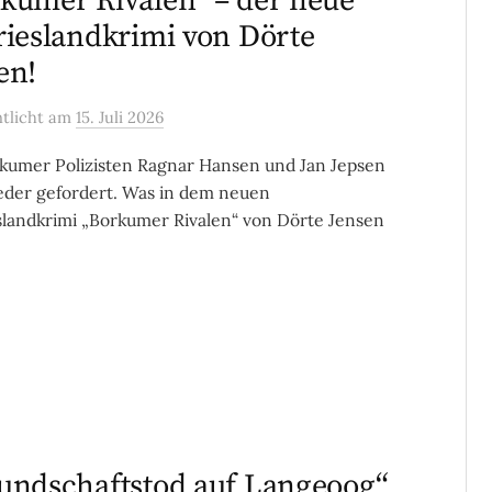
kumer Rivalen“ – der neue
rieslandkrimi von Dörte
en!
ntlicht
am
15. Juli 2026
kumer Polizisten Ragnar Hansen und Jan Jepsen
eder gefordert. Was in dem neuen
slandkrimi „Borkumer Rivalen“ von Dörte Jensen
undschaftstod auf Langeoog“