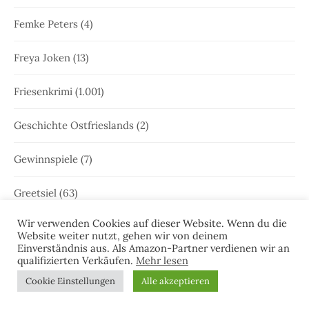
Femke Peters
(4)
Freya Joken
(13)
Friesenkrimi
(1.001)
Geschichte Ostfrieslands
(2)
Gewinnspiele
(7)
Greetsiel
(63)
Wir verwenden Cookies auf dieser Website. Wenn du die
Gretje Blom
(19)
Website weiter nutzt, gehen wir von deinem
Einverständnis aus. Als Amazon-Partner verdienen wir an
Greune Stee
(1)
qualifizierten Verkäufen.
Mehr lesen
Cookie Einstellungen
Alle akzeptieren
Großfehn
(1)