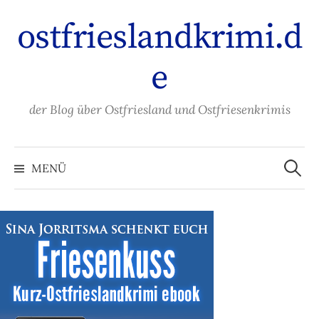
Zum
ostfrieslandkrimi.d
Inhalt
überspringen
e
der Blog über Ostfriesland und Ostfriesenkrimis
Suche
nach:
MENÜ