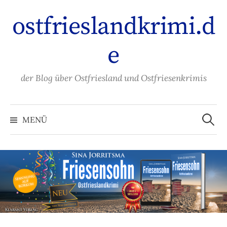
Zum
ostfrieslandkrimi.d
Inhalt
überspringen
e
der Blog über Ostfriesland und Ostfriesenkrimis
Suche
nach:
MENÜ