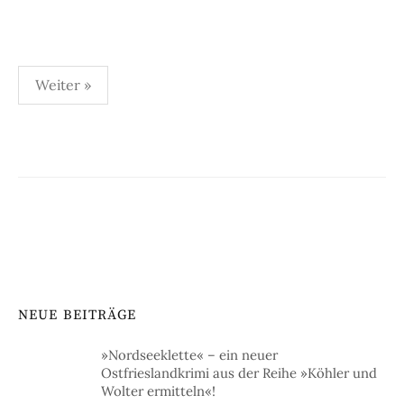
Seitennummerierung
Weiter »
der
Beiträge
NEUE BEITRÄGE
»Nordseeklette« – ein neuer
Ostfrieslandkrimi aus der Reihe »Köhler und
Wolter ermitteln«!