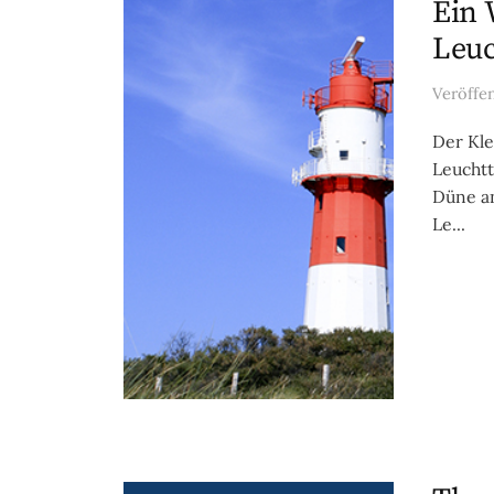
Ein 
Leu
Veröffe
Der Kle
Leuchtt
Düne an
Le...