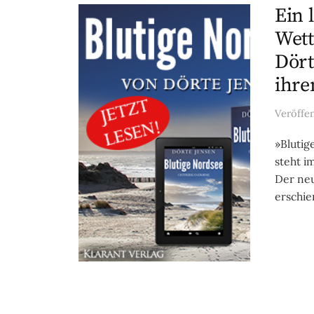
Ein 
Wett
Dört
ihre
Veröffe
»Blutig
steht i
Der neu
erschien