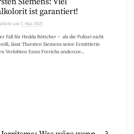
sten Siemens: Viel
lkolorit ist garantiert!
ntlicht
am
7. Mai 2021
er Fall für Hedda Böttcher – als die Polizei nicht
eiß, lässt Thorsten Siemens seine Ermittlerin
en Verlobten Enno Frerichs undercov...