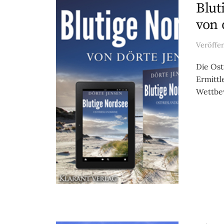
Blut
von 
Veröffe
Die Ost
Ermittl
Wettbew