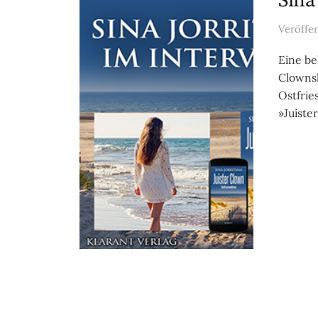
Sina
Veröffe
Eine be
Clowns
Ostfrie
»Juister