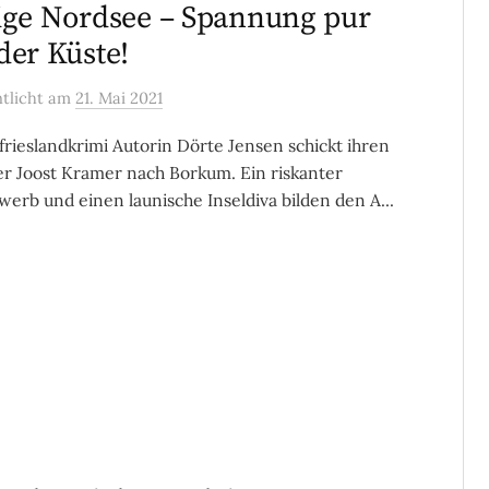
ige Nordsee – Spannung pur
der Küste!
ntlicht
am
21. Mai 2021
frieslandkrimi Autorin Dörte Jensen schickt ihren
er Joost Kramer nach Borkum. Ein riskanter
erb und einen launische Inseldiva bilden den A...