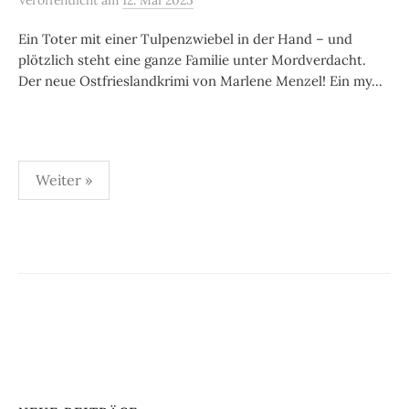
Veröffentlicht
am
12. Mai 2025
Ein Toter mit einer Tulpenzwiebel in der Hand – und
plötzlich steht eine ganze Familie unter Mordverdacht.
Der neue Ostfrieslandkrimi von Marlene Menzel! Ein my...
Seitennummerierung
Weiter »
der
Beiträge