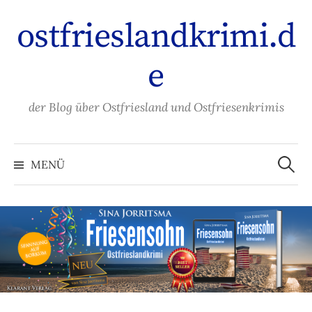
Zum
ostfrieslandkrimi.d
Inhalt
überspringen
e
der Blog über Ostfriesland und Ostfriesenkrimis
Suche
nach:
MENÜ