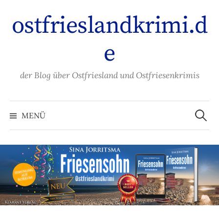
Zum
ostfrieslandkrimi.d
Inhalt
überspringen
e
der Blog über Ostfriesland und Ostfriesenkrimis
Suche
nach:
MENÜ