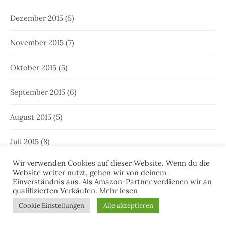
Dezember 2015
(5)
November 2015
(7)
Oktober 2015
(5)
September 2015
(6)
August 2015
(5)
Juli 2015
(8)
Wir verwenden Cookies auf dieser Website. Wenn du die
Juni 2015
(7)
Website weiter nutzt, gehen wir von deinem
Einverständnis aus. Als Amazon-Partner verdienen wir an
qualifizierten Verkäufen.
Mehr lesen
Cookie Einstellungen
Alle akzeptieren
JUISTER MALER – OSTFRIESLANDKRIMI-
NEUERSCHEINUNG!