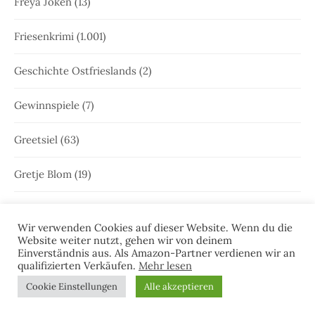
Freya Joken
(13)
Friesenkrimi
(1.001)
Geschichte Ostfrieslands
(2)
Gewinnspiele
(7)
Greetsiel
(63)
Gretje Blom
(19)
Greune Stee
(1)
Wir verwenden Cookies auf dieser Website. Wenn du die
Website weiter nutzt, gehen wir von deinem
Großfehn
(1)
Einverständnis aus. Als Amazon-Partner verdienen wir an
qualifizierten Verkäufen.
Mehr lesen
Gulfhaus
(1)
Cookie Einstellungen
Alle akzeptieren
Hammrich
(1)