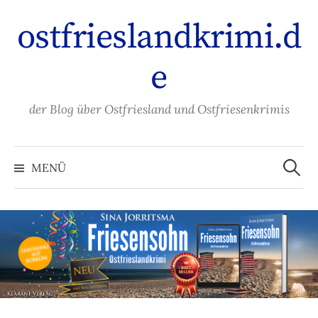
Zum
ostfrieslandkrimi.d
Inhalt
überspringen
e
der Blog über Ostfriesland und Ostfriesenkrimis
Suche
nach:
MENÜ