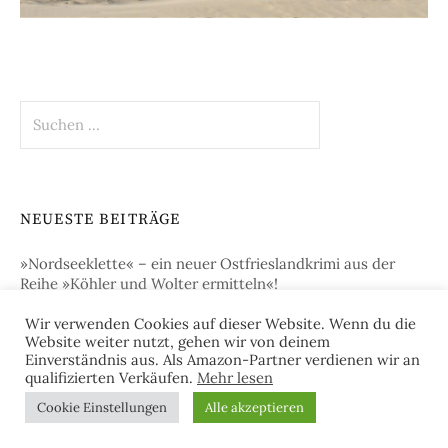
Suchen
nach:
NEUESTE BEITRÄGE
»Nordseeklette« – ein neuer Ostfrieslandkrimi aus der
Reihe »Köhler und Wolter ermitteln«!
Wir verwenden Cookies auf dieser Website. Wenn du die
„Juister Braut“ – der neue Ostfrieslandkrimi von Sina
Website weiter nutzt, gehen wir von deinem
Jorritsma!
Einverständnis aus. Als Amazon-Partner verdienen wir an
qualifizierten Verkäufen.
Mehr lesen
„Betrugsmord auf Norderney“ – der neue Ostfrieslandkrimi
Cookie Einstellungen
Alle akzeptieren
von Julia Brunjes!