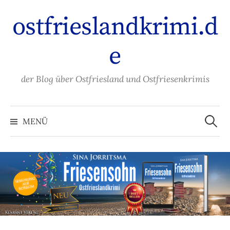
Zum
ostfrieslandkrimi.d
Inhalt
überspringen
e
der Blog über Ostfriesland und Ostfriesenkrimis
Suche
nach:
MENÜ