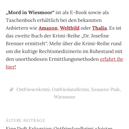
„Mord in Wiesmoor“
ist als E-Book sowie als
Taschenbuch erhältlich bei den bekannten
Anbietern wie
Amazon
,
Weltbild
oder
Thalia
. Es ist
das zweite Buch der Krimi-Reihe „Dr. Josefine
Brenner ermittelt“. Mehr über die Krimi-Reihe rund
um die kultige Rechtsmedizinerin im Ruhestand mit
den unorthodoxen Ermittlungsmethoden
erfahrt ihr
hier!
Ostfriesenkrimi
,
Ostfrieslandkrimi
,
Susanne Ptak
,
Wiesmoor
ÄLTERE BEITRÄGE
Beitragsnavigation
Eine Duft Exkursion: Ostfrieslandkrimi »Juister