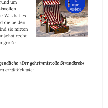
 rund um
isvollen
t: Was hat es
nd die beiden
ind sie mitten
unächst recht
in große
gendliche
»
Der geheimnisvolle Strandkrob
«
rn erhältlich wie: