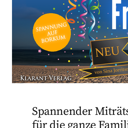
Spannender Miträts
für die ganze Famil