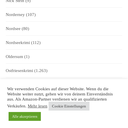
Nick Stein
(9)
Norderney
(107)
Nordsee
(80)
Nordseekrimi
(112)
Oldersum
(1)
Ostfriesenkrimi
(1.263)
Ostfriesentee
(1)
Wir verwenden Cookies auf dieser Website. Wenn du die
Website weiter nutzt, gehen wir von deinem Einverständnis
Ostfriesische Inseln
(752)
aus. Als Amazon-Partner verdienen wir an qualifizierten
Verkäufen.
Mehr lesen
Cookie Einstellungen
Ostfriesische Namen
(2)
Alle akzeptieren
Ostfriesische Traditionen
(2)