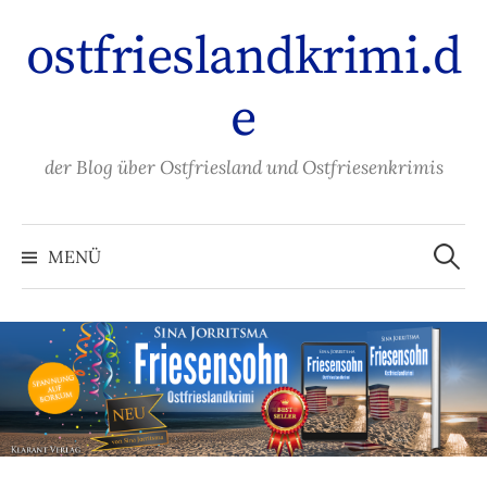
Zum
ostfrieslandkrimi.d
Inhalt
überspringen
e
der Blog über Ostfriesland und Ostfriesenkrimis
Suche
nach:
MENÜ