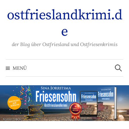
Zum
ostfrieslandkrimi.d
Inhalt
überspringen
e
der Blog über Ostfriesland und Ostfriesenkrimis
Suche
nach:
MENÜ