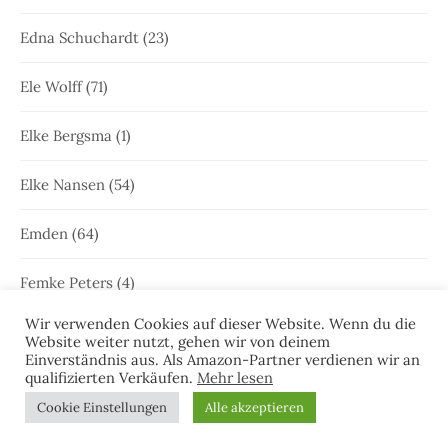
Edna Schuchardt
(23)
Ele Wolff
(71)
Elke Bergsma
(1)
Elke Nansen
(54)
Emden
(64)
Femke Peters
(4)
Wir verwenden Cookies auf dieser Website. Wenn du die
Freya Joken
(13)
Website weiter nutzt, gehen wir von deinem
Einverständnis aus. Als Amazon-Partner verdienen wir an
qualifizierten Verkäufen.
Mehr lesen
Friesenkrimi
(1.001)
Cookie Einstellungen
Alle akzeptieren
Geschichte Ostfrieslands
(2)