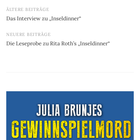
ÄLTERE BEITRÄGE
Beitragsnavigation
Das Interview zu „Inseldinner“
NEUERE BEITRÄGE
Die Leseprobe zu Rita Roth’s „Inseldinner“