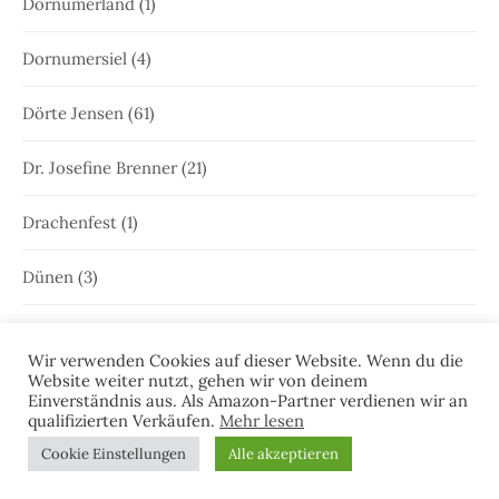
Dornumerland
(1)
Dornumersiel
(4)
Dörte Jensen
(61)
Dr. Josefine Brenner
(21)
Drachenfest
(1)
Dünen
(3)
Edna Schuchardt
(23)
Wir verwenden Cookies auf dieser Website. Wenn du die
Website weiter nutzt, gehen wir von deinem
Ele Wolff
(71)
Einverständnis aus. Als Amazon-Partner verdienen wir an
qualifizierten Verkäufen.
Mehr lesen
Elke Bergsma
(1)
Cookie Einstellungen
Alle akzeptieren
Elke Nansen
(54)