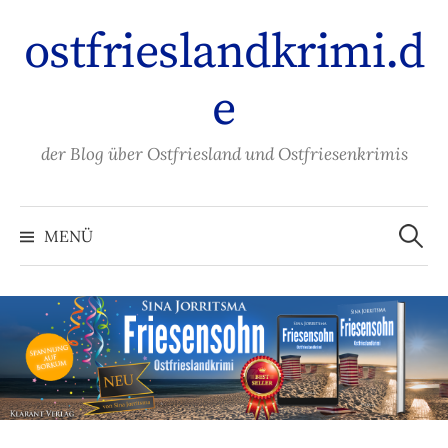
Zum
ostfrieslandkrimi.d
Inhalt
überspringen
e
der Blog über Ostfriesland und Ostfriesenkrimis
Suche
nach:
MENÜ