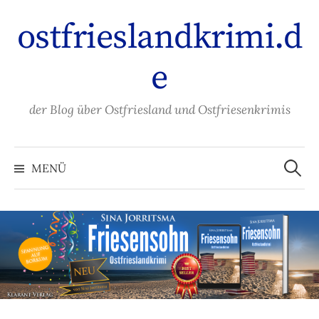
Zum
ostfrieslandkrimi.d
Inhalt
überspringen
e
der Blog über Ostfriesland und Ostfriesenkrimis
Suche
nach:
MENÜ