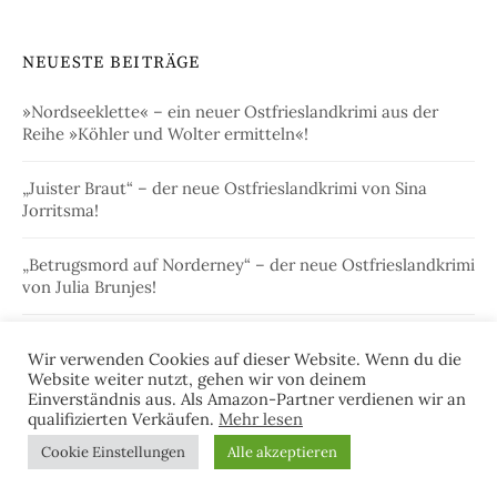
NEUESTE BEITRÄGE
»Nordseeklette« – ein neuer Ostfrieslandkrimi aus der
Reihe »Köhler und Wolter ermitteln«!
„Juister Braut“ – der neue Ostfrieslandkrimi von Sina
Jorritsma!
„Betrugsmord auf Norderney“ – der neue Ostfrieslandkrimi
von Julia Brunjes!
„Charmeurmord auf Langeoog“ – der neue
Wir verwenden Cookies auf dieser Website. Wenn du die
Ostfrieslandkrimi von Julia Brunjes
Website weiter nutzt, gehen wir von deinem
Einverständnis aus. Als Amazon-Partner verdienen wir an
„Der Tote in der Schleuse“ – Alfred Bekkers neuer
qualifizierten Verkäufen.
Mehr lesen
Ostfrieslandkrimi!
Cookie Einstellungen
Alle akzeptieren