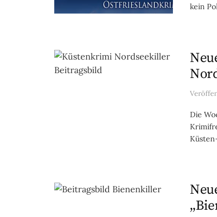
kein Po
Neue
Nord
Veröffe
Die Woc
Krimifr
Küsten-
Neue
„Bie