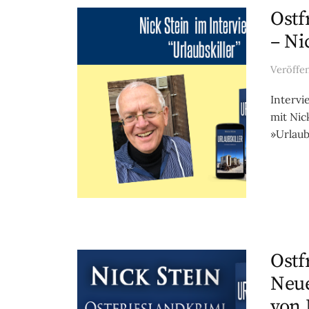
Ostf
– Ni
Veröffe
Intervi
mit Nic
»Urlaub
Ostf
Neue
von 