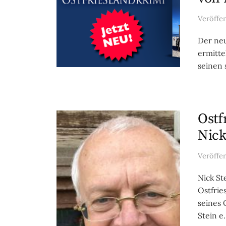
Veröffe
Der neu
ermitte
seinen 
Ostf
Nick
Veröffe
Nick St
Ostfrie
seines 
Stein e.