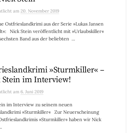
ntlicht
am
20. November 2019
e Ostfrieslandkrimi aus der Serie »Lukas Jansen
lt«: Nick Stein veröffentlicht mit »Urlaubskiller«
sechsten Band aus der beliebten ...
rieslandkrimi »Sturmkiller« –
 Stein im Interview!
ntlicht
am
6. Juni 2019
ein im Interview zu seinem neuen
slandkrimi »Sturmkiller« Zur Neuerscheinung
Ostfrieslandkrimis »Sturmkiller« haben wir Nick
..