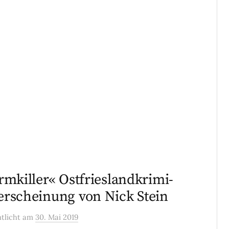
rmkiller« Ostfrieslandkrimi-
rscheinung von Nick Stein
ntlicht
am
30. Mai 2019