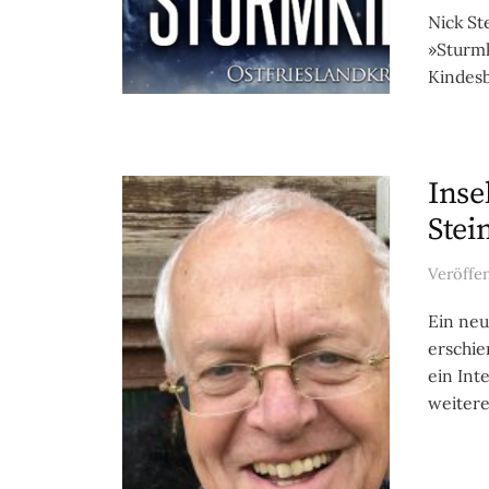
Nick St
»Sturmk
Kindesb
Inse
Stei
Veröffe
Ein neu
erschie
ein Int
weitere.