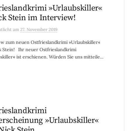
rieslandkrimi »Urlaubskiller«
ck Stein im Interview!
ntlicht
am
27. November 2019
ew zum neuen Ostfrieslandkrimi »Urlaubskiller«
k Stein! Ihr neuer Ostfrieslandkrimi
skiller« ist erschienen. Würden Sie uns mitteile...
rieslandkrimi
rscheinung »Urlaubskiller«
Nick Stein