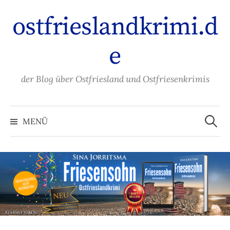
Zum
ostfrieslandkrimi.d
Inhalt
überspringen
e
der Blog über Ostfriesland und Ostfriesenkrimis
Suche
nach:
MENÜ