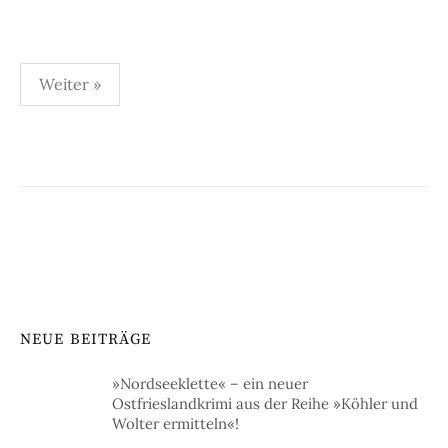
Seitennummerierung
Weiter »
der
Beiträge
NEUE BEITRÄGE
»Nordseeklette« – ein neuer
Ostfrieslandkrimi aus der Reihe »Köhler und
Wolter ermitteln«!