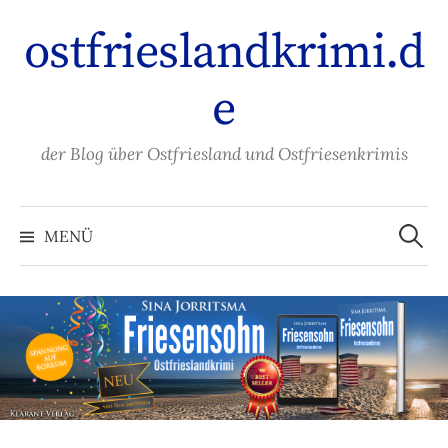
Zum
ostfrieslandkrimi.d
Inhalt
überspringen
e
der Blog über Ostfriesland und Ostfriesenkrimis
Suche
nach:
MENÜ