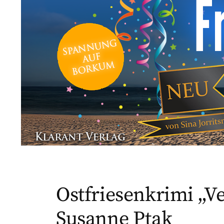
Ostfriesenkrimi „
Susanne Ptak