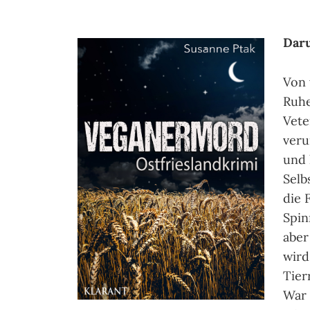
Daru
Von 
Ruhe
Vete
veru
und 
Selb
die 
Spin
aber
wird
Tier
War 