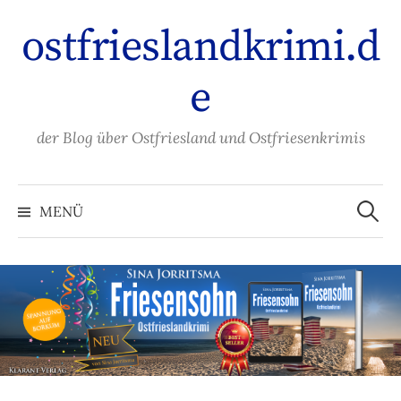
Zum
ostfrieslandkrimi.d
Inhalt
überspringen
e
der Blog über Ostfriesland und Ostfriesenkrimis
Suche
nach:
MENÜ