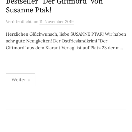
Bestseller “Der Giftmord” von
Susanne Ptak!
Veröffentlicht
am
11. November 2019
Herzlichen Glückwunsch, liebe SUSANNE PTAK! Wir haben
sehr gute Neuigkeiten! Der Ostfrieslandkrimi “Der
Giftmord” aus dem Klarant Verlag ist auf Platz 23 der m...
Seitennummerierung
Weiter »
der
Beiträge