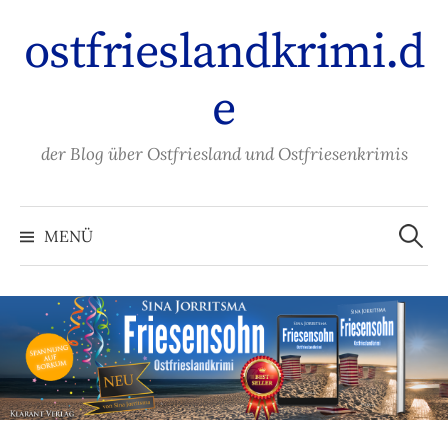
Zum
ostfrieslandkrimi.d
Inhalt
überspringen
e
der Blog über Ostfriesland und Ostfriesenkrimis
Suche
nach:
MENÜ