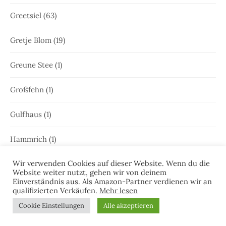
Greetsiel
(63)
Gretje Blom
(19)
Greune Stee
(1)
Großfehn
(1)
Gulfhaus
(1)
Hammrich
(1)
Wir verwenden Cookies auf dieser Website. Wenn du die
Hans-Rainer Riekers
(8)
Website weiter nutzt, gehen wir von deinem
Einverständnis aus. Als Amazon-Partner verdienen wir an
Harlesiel
(9)
qualifizierten Verkäufen.
Mehr lesen
Cookie Einstellungen
Alle akzeptieren
Hauke Holjansen
(5)