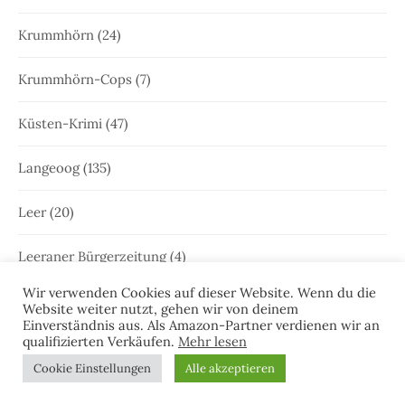
Krummhörn
(24)
Krummhörn-Cops
(7)
Küsten-Krimi
(47)
Langeoog
(135)
Leer
(20)
Leeraner Bürgerzeitung
(4)
Wir verwenden Cookies auf dieser Website. Wenn du die
Leseprobe
(51)
Website weiter nutzt, gehen wir von deinem
Einverständnis aus. Als Amazon-Partner verdienen wir an
qualifizierten Verkäufen.
Mehr lesen
Lesermeinungen
(1)
Cookie Einstellungen
Alle akzeptieren
Lesungen
(47)