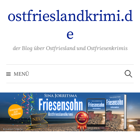
Zum
ostfrieslandkrimi.d
Inhalt
überspringen
e
der Blog über Ostfriesland und Ostfriesenkrimis
Suche
nach:
MENÜ