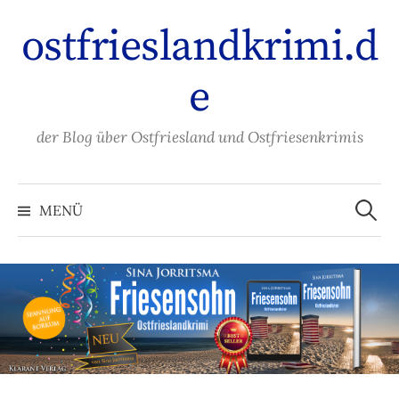
Zum
ostfrieslandkrimi.d
Inhalt
überspringen
e
der Blog über Ostfriesland und Ostfriesenkrimis
Suche
nach:
MENÜ