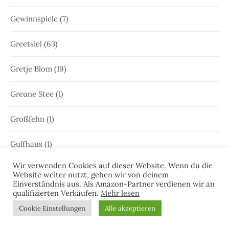
Gewinnspiele
(7)
Greetsiel
(63)
Gretje Blom
(19)
Greune Stee
(1)
Großfehn
(1)
Gulfhaus
(1)
Wir verwenden Cookies auf dieser Website. Wenn du die
Hammrich
(1)
Website weiter nutzt, gehen wir von deinem
Einverständnis aus. Als Amazon-Partner verdienen wir an
qualifizierten Verkäufen.
Mehr lesen
Hans-Rainer Riekers
(8)
Cookie Einstellungen
Alle akzeptieren
Harlesiel
(9)