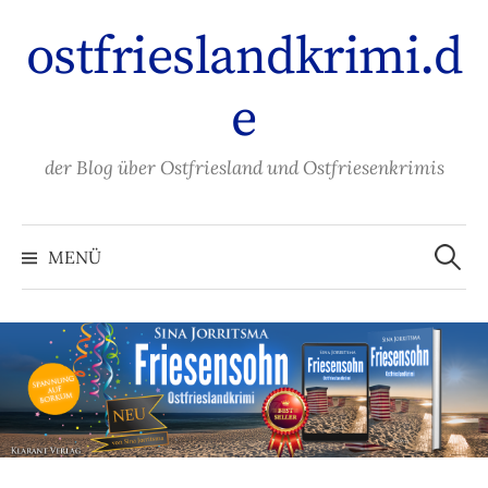
Zum
ostfrieslandkrimi.d
Inhalt
überspringen
e
der Blog über Ostfriesland und Ostfriesenkrimis
Suche
nach:
MENÜ