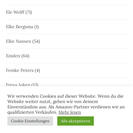
Ele Wolff
(71)
Elke Bergsma
(1)
Elke Nansen
(54)
Emden
(64)
Femke Peters
(4)
Freya Joken
(13)
Wir verwenden Cookies auf dieser Website. Wenn du die
Friesenkrimi
(1.001)
Website weiter nutzt, gehen wir von deinem
Einverständnis aus. Als Amazon-Partner verdienen wir an
qualifizierten Verkäufen.
Mehr lesen
Geschichte Ostfrieslands
(2)
Cookie Einstellungen
Alle akzeptieren
Gewinnspiele
(7)