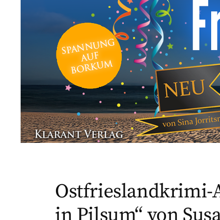
Ostfrieslandkrimi
in Pilsum“ von Sus