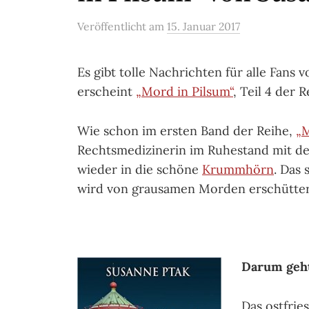
Veröffentlicht
am
15. Januar 2017
Es gibt tolle Nachrichten für alle Fans 
erscheint
„Mord in Pilsum“
, Teil 4 der 
Wie schon im ersten Band der Reihe,
„M
Rechtsmedizinerin im Ruhestand mit d
wieder in die schöne
Krummhörn
. Das 
wird von grausamen Morden erschütte
Darum geht
Das ostfrie