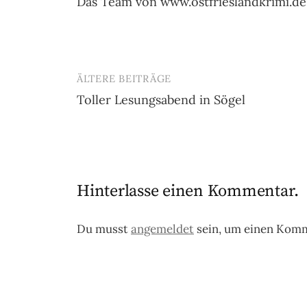
Das Team von www.ostfrieslandkrimi.de
ÄLTERE BEITRÄGE
Beitragsnavigation
Toller Lesungsabend in Sögel
Hinterlasse einen Kommentar.
Du musst
angemeldet
sein, um einen Kom